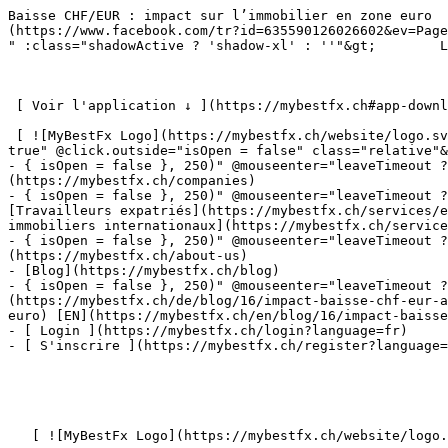
Baisse CHF/EUR : impact sur l’immobilier en zone euro                       ![](https://www.facebook.com/tr?id=652953884179113&ev=PageView&noscript=1)  ![](https://www.facebook.com/tr?id=635590126026602&ev=PageView&noscript=1)     4" class="bg-white fixed w-full z-30 lg:overflow-y-visible transition-shadow duration-300 " :class="shadowActive ? 'shadow-xl' : ''"&gt;        L'application mobile MyBestFX est disponible. Simple, fiable, avec des taux imbattables.

 

 [ Voir l'application ↓ ](https://mybestfx.ch#app-download-section) 

 [ ![MyBestFx Logo](https://mybestfx.ch/website/logo.svg) ](https://mybestfx.ch)- { isOpen = false }, 250)" @mouseenter="leaveTimeout ? clearTimeout(leaveTimeout) : true" @click.outside="isOpen = false" class="relative"&gt;  [ Individuals ](https://mybestfx.ch/individuals)
- { isOpen = false }, 250)" @mouseenter="leaveTimeout ? clearTimeout(leaveTimeout) : true" @click.outside="isOpen = false" class="relative"&gt;  [ Entreprises ](https://mybestfx.ch/companies)
- { isOpen = false }, 250)" @mouseenter="leaveTimeout ? clearTimeout(leaveTimeout) : true" @click.outside="isOpen = false" class="relative"&gt;   Services      [Travailleurs expatriés](https://mybestfx.ch/services/expatriate-workers) [Services transfrontaliers](https://mybestfx.ch/services/cross-border-services) [Paiements immobiliers internationaux](https://mybestfx.ch/services/international-property-payments) [Fix &amp; Collect](https://mybestfx.ch/services/fix-and-collect)
- { isOpen = false }, 250)" @mouseenter="leaveTimeout ? clearTimeout(leaveTimeout) : true" @click.outside="isOpen = false" class="relative"&gt;  [ À propos de nous ](https://mybestfx.ch/about-us)
- [Blog](https://mybestfx.ch/blog)
- { isOpen = false }, 250)" @mouseenter="leaveTimeout ? clearTimeout(leaveTimeout) : true" @click.outside="isOpen = false" class="relative"&gt;   FR      [DE](https://mybestfx.ch/de/blog/16/impact-baisse-chf-eur-achat-immobilier-zone-euro) [IT](https://mybestfx.ch/it/blog/16/impact-baisse-chf-eur-achat-immobilier-zone-euro) [EN](https://mybestfx.ch/en/blog/16/impact-baisse-chf-eur-achat-immobilier-zone-euro)
- [ Login ](https://mybestfx.ch/login?language=fr)
- [ S'inscrire ](https://mybestfx.ch/register?language=fr)
 
 

 

   [ ![MyBestFx Logo](https://mybestfx.ch/website/logo.svg) ](https://mybestfx.ch) 

 [FR](https://mybestfx.ch/blog/16/impact-baisse-chf-eur-achat-immobilier-zone-euro) [DE](https://mybestfx.ch/de/blog/16/impact-baisse-chf-eur-achat-immobilier-zone-euro) [IT](https://mybestfx.ch/it/blog/16/impact-baisse-chf-eur-achat-immobilier-zone-euro) [EN](https://mybestfx.ch/en/blog/16/impact-baisse-chf-eur-achat-immobilier-zone-euro) 

 [ Individuals ](https://mybestfx.ch/individuals) 

 [ Entreprises ](https://mybestfx.ch/companies) 

 

 Services 

 [ Travailleurs expatriés ](https://mybestfx.ch/services/expatriate-workers) 

 [ Services transfrontaliers ](https://mybestfx.ch/services/cross-border-services) 

 [ Paiements immobiliers internationaux ](https://mybestfx.ch/services/international-property-payments) 

 [ Fix &amp; Collect ](https://mybestfx.ch/services/fix-and-collect) 

 

 

 [ À propos de nous ](https://mybestfx.ch/about-us) 

 [ Service clients ](https://mybestfx.ch/customer-service) 

 [ Mentions légales ](https://mybestfx.ch/privacy-policy) 

 [ Conditions d'utilisation ](https://mybestfx.ch/terms-conditions) 

 [ Politique de protection des données ](https://mybestfx.ch/confidential-policy) 

 [ FAQ ](https://mybestfx.ch/faq) 

 [ Blog ](https://mybestfx.ch/blog) 

 

 

