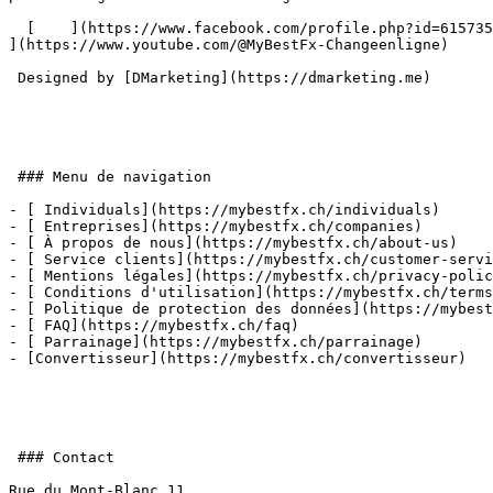
  [    ](https://www.facebook.com/profile.php?id=61573591473435) [    ](https://www.linkedin.com/company/mybestfx/) [      ](https://www.instagram.com/mybestfx/) [    
](https://www.youtube.com/@MyBestFx-Changeenligne) 

 Designed by [DMarketing](https://dmarketing.me) 

 ### Menu de navigation

- [ Individuals](https://mybestfx.ch/individuals)

- [ Entreprises](https://mybestfx.ch/companies)

- [ À propos de nous](https://mybestfx.ch/about-us)

- [ Service clients](https://mybestfx.ch/customer-servi
- [ Mentions légales](https://mybestfx.ch/privacy-polic
- [ Conditions d'utilisation](https://mybestfx.ch/terms
- [ Politique de protection des données](https://mybest
- [ FAQ](https://mybestfx.ch/faq)

- [ Parrainage](https://mybestfx.ch/parrainage)

- [Convertisseur](https://mybestfx.ch/convertisseur)

 ### Contact

Rue du Mont-Blanc 11
