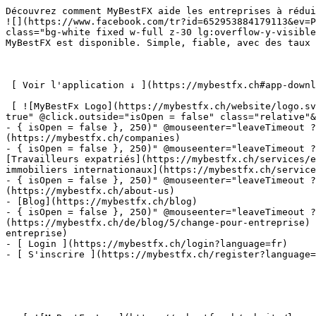
Découvrez comment MyBestFX aide les entreprises à réduire leurs
![](https://www.facebook.com/tr?id=652953884179113&ev=P
class="bg-white fixed w-full z-30 lg:overflow-y-visible
MyBestFX est disponible. Simple, fiable, avec des taux 
 [ Voir l'application ↓ ](https://mybestfx.ch#app-download-section) 

 [ ![MyBestFx Logo](https://mybestfx.ch/website/logo.svg) ](https://mybestfx.ch)- { isOpen = false }, 250)" @mouseenter="leaveTimeout ? clearTimeout(leaveTimeout) : 
true" @click.outside="isOpen = false" class="relative"&
- { isOpen = false }, 250)" @mouseenter="leaveTimeout ?
(https://mybestfx.ch/companies)

- { isOpen = false }, 250)" @mouseenter="leaveTimeout ? c
[Travailleurs expatriés](https://mybestfx.ch/services/e
immobiliers internationaux](https://mybestfx.ch/service
- { isOpen = false }, 250)" @mouseenter="leaveTimeout ?
(https://mybestfx.ch/about-us)

- [Blog](https://mybestfx.ch/blog)

- { isOpen = false }, 250)" @mouseenter="leaveTimeout ?
(https://mybestfx.ch/de/blog/5/change-pour-entreprise) 
entreprise)

- [ Login ](https://mybestfx.ch/login?language=fr)

- [ S'inscrire ](https://mybestfx.ch/register?language=