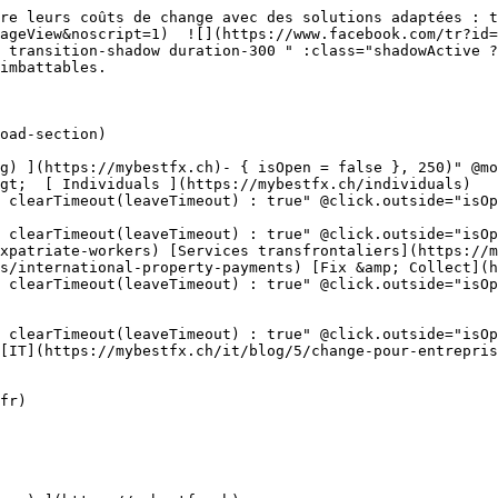
 coûts de change avec des solutions adaptées : transferts, factu
ageView&noscript=1)  ![](https://www.facebook.com/tr?id=
 transition-shadow duration-300 " :class="shadowActive ?
imbattables.

gt;  [ Individuals ](https://mybestfx.ch/individuals)

 clearTimeout(leaveTimeout) : true" @click.outside="isOp
learTimeout(leaveTimeout) : true" @click.outside="isOpen =
xpatriate-workers) [Services transfrontaliers](https://m
s/international-property-payments) [Fix &amp; Collect](h
 clearTimeout(leaveTimeout) : true" @click.outside="isOp
 clearTimeout(leaveTimeout) : true" @click.outside="isOp
[IT](https://mybestfx.ch/it/blog/5/change-pour-entrepris
fr)
