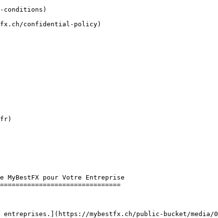
fr)

===============================
