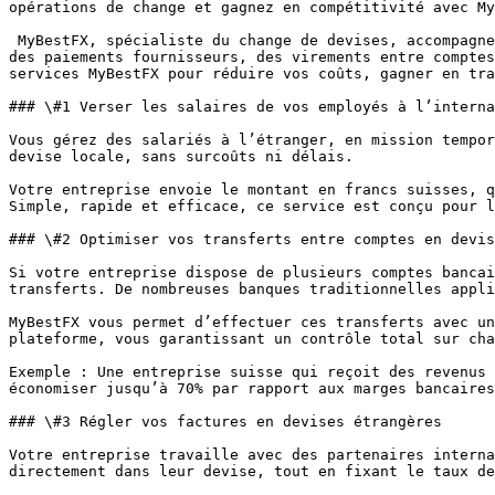
opérations de change et gagnez en compétitivité avec My
 MyBestFX, spécialiste du change de devises, accompagne déjà des centaines d’entreprises en Suisse et en Europe pour optimiser leurs opérations de change. Vous gérez 
des paiements fournisseurs, des virements entre comptes
services MyBestFX pour réduire vos coûts, gagner en tra
### \#1 Verser les salaires de vos employés à l’interna
Vous gérez des salariés à l’étranger, en mission tempor
devise locale, sans surcoûts ni délais.

Votre entreprise envoie le montant en francs suisses, q
Simple, rapide et efficace, ce service est conçu pour l
### \#2 Optimiser vos transferts entre comptes en devis
Si votre entreprise dispose de plusieurs comptes bancai
transferts. De nombreuses banques traditionnelles appli
MyBestFX vous permet d’effectuer ces transferts avec un
plateforme, vous garantissant un contrôle total sur cha
Exemple : Une entreprise suisse qui reçoit des revenus 
économiser jusqu’à 70% par rapport aux marges bancaires
### \#3 Régler vos factures en devises étrangères

Votre entreprise travaille avec des partenaires interna
directement dans leur devise, tout en fixant le taux de