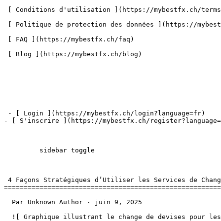
 [ Conditions d'utilisation ](https://mybestfx.ch/terms-conditions) 

 [ Politique de protection des données ](https://mybestfx.ch/confidential-policy) 

 [ FAQ ](https://mybestfx.ch/faq) 

 [ Blog ](https://mybestfx.ch/blog) 

 - [ Login ](https://mybestfx.ch/login?language=fr)

- [ S'inscrire ](https://mybestfx.ch/register?language=
         sidebar toggle  

 4 Façons Stratégiques d’Utiliser les Services de Change MyBestFX pour Votre Entreprise

=======================================================
  Par Unknown Author · juin 9, 2025 

  ![ Graphique illustrant le change de devises pour les entreprises.](https://mybestfx.ch/public-bucket/media/01jxa351zj7cxnw2pt9nsw7q1zjpg.jpg "Optimisez vos 