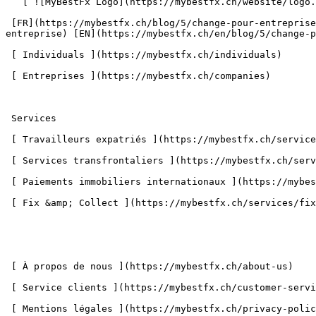
   [ ![MyBestFx Logo](https://mybestfx.ch/website/logo.svg) ](https://mybestfx.ch) 

 [FR](https://mybestfx.ch/blog/5/change-pour-entreprise) [DE](https://mybestfx.ch/de/blog/5/change-pour-entreprise) [IT](https://mybestfx.ch/it/blog/5/change-pour-
entreprise) [EN](https://mybestfx.ch/en/blog/5/change-p
 [ Individuals ](https://mybestfx.ch/individuals) 

 [ Entreprises ](https://mybestfx.ch/companies) 

 Services 

 [ Travailleurs expatriés ](https://mybestfx.ch/services/expatriate-workers) 

 [ Services transfrontaliers ](https://mybestfx.ch/services/cross-border-services) 

 [ Paiements immobiliers internationaux ](https://mybestfx.ch/services/international-property-payments) 

 [ Fix &amp; Collect ](https://mybestfx.ch/services/fix-and-collect) 

 [ À propos de nous ](https://mybestfx.ch/about-us) 

 [ Service clients ](https://mybestfx.ch/customer-service) 

 [ Mentions légales ](https://mybestfx.ch/privacy-policy) 
