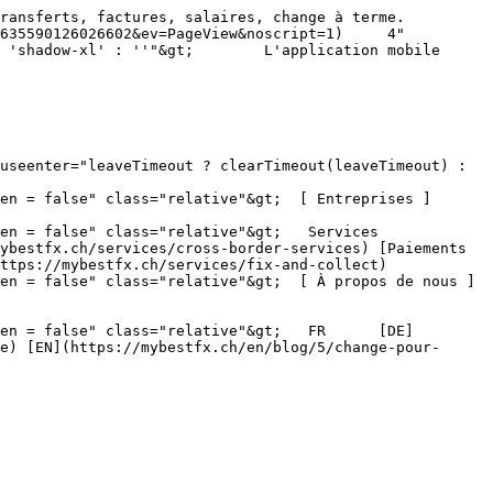
res, salaires, change à terme.                       
635590126026602&ev=PageView&noscript=1)     4" 
 'shadow-xl' : ''"&gt;        L'application mobile 
en = false" class="relative"&gt;  [ Entreprises ]
 false" class="relative"&gt;   Services      
ybestfx.ch/services/cross-border-services) [Paiements 
ttps://mybestfx.ch/services/fix-and-collect)

en = false" class="relative"&gt;  [ À propos de nous ]
en = false" class="relative"&gt;   FR      [DE]
e) [EN](https://mybestfx.ch/en/blog/5/change-pour-