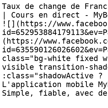
Taux de change de Franc
| Cours en direct - MyBestFX              
![](https://www.faceboo
id=652953884179113&ev=P
(https://www.facebook.c
id=635590126026602&ev=P
class="bg-white fixed w
visible transition-shad
:class="shadowActive ? 'sha
L'application mobile My
Simple, fiable, avec de