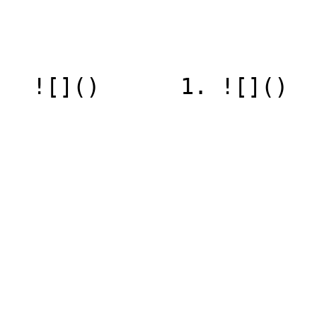
  ![]()      1. ![]()
