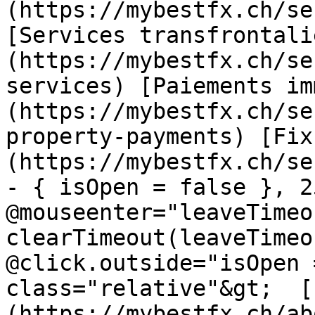
(https://mybestfx.ch/se
[Services transfrontali
(https://mybestfx.ch/se
services) [Paiements im
(https://mybestfx.ch/se
property-payments) [Fix
(https://mybestfx.ch/se
- { isOpen = false }, 25
@mouseenter="leaveTimeou
clearTimeout(leaveTimeo
@click.outside="isOpen 
class="relative"&gt;  [
(https://mybestfx.ch/ab