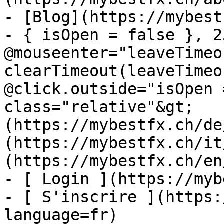
- [Blog](https://mybest
- { isOpen = false }, 25
@mouseenter="leaveTimeou
clearTimeout(leaveTimeo
@click.outside="isOpen 
class="relative"&gt;   
(https://mybestfx.ch/de
(https://mybestfx.ch/it
(https://mybestfx.ch/en
- [ Login ](https://myb
- [ S'inscrire ](https:
language=fr)
