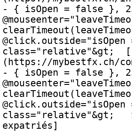
- { isOpen = false }, 25
@mouseenter="leaveTimeou
clearTimeout(leaveTimeo
@click.outside="isOpen 
class="relative"&gt;  [
(https://mybestfx.ch/co
- { isOpen = false }, 25
@mouseenter="leaveTimeou
clearTimeout(leaveTimeo
@click.outside="isOpen 
class="relative"&gt;   
expatriés]