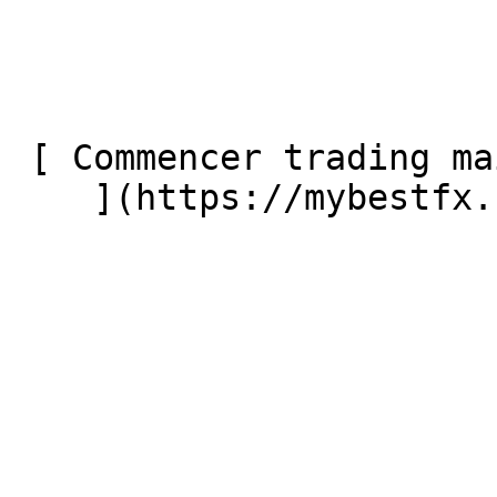
 [ Commencer trading maintenant

    ](https://mybestfx.ch/register?language=fr) 
