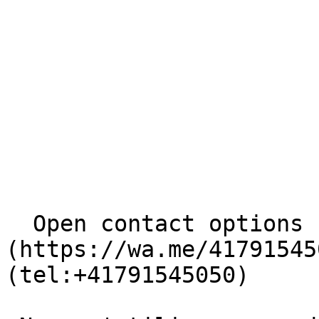
  Open contact options     [       WhatsApp ]
(https://wa.me/41791545
(tel:+41791545050) 
