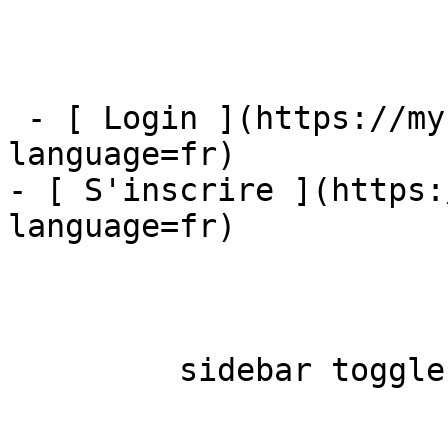
 - [ Login ](https://mybestfx.ch/login?
language=fr)

- [ S'inscrire ](https:
language=fr)

         sidebar toggle  
