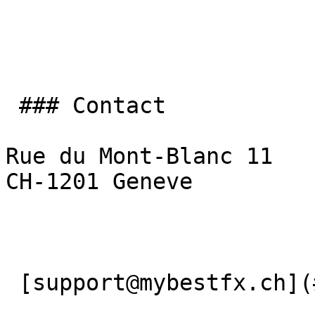
 ### Contact

Rue du Mont-Blanc 11

CH-1201 Geneve

 [support@mybestfx.ch](#) [+41(22)900 10 90](#) 
