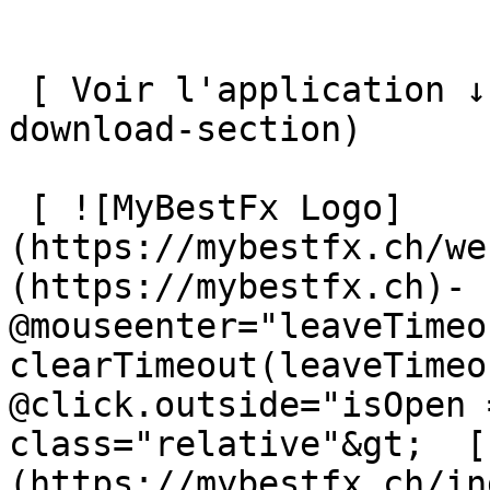
 [ Voir l'application ↓ ](https://mybestfx.ch#app-
download-section) 

 [ ![MyBestFx Logo]
(https://mybestfx.ch/we
(https://mybestfx.ch)- 
@mouseenter="leaveTimeou
clearTimeout(leaveTimeo
@click.outside="isOpen 
class="relative"&gt;  [
(https://mybestfx.ch/in