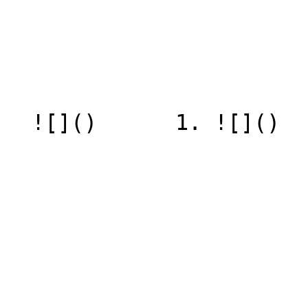
  ![]()      1. ![]()
