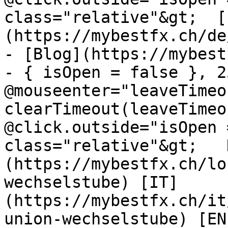
class="relative"&gt;  [
(https://mybestfx.ch/de
- [Blog](https://mybest
- { isOpen = false }, 25
@mouseenter="leaveTimeou
clearTimeout(leaveTimeo
@click.outside="isOpen 
class="relative"&gt;   
(https://mybestfx.ch/lo
wechselstube) [IT]
(https://mybestfx.ch/it
union-wechselstube) [EN