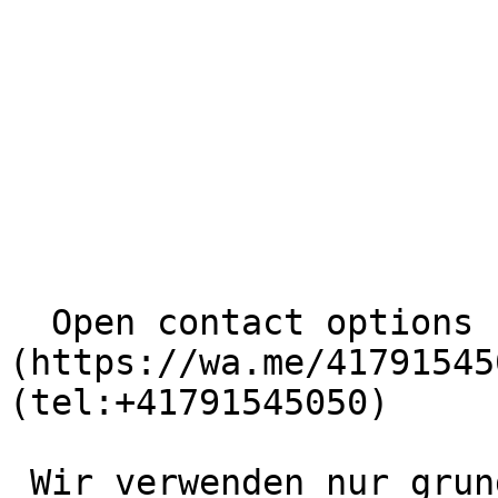
  Open contact options     [       WhatsApp ]
(https://wa.me/41791545
(tel:+41791545050) 

 Wir verwenden nur grundlegende und notwendige 