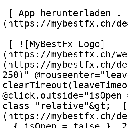
 [ App herunterladen ↓ ]
(https://mybestfx.ch/de
 [ ![MyBestFx Logo]
(https://mybestfx.ch/we
(https://mybestfx.ch/de
250)" @mouseenter="leav
clearTimeout(leaveTimeo
@click.outside="isOpen 
class="relative"&gt;  [
(https://mybestfx.ch/de
- { isOpen = false }, 25