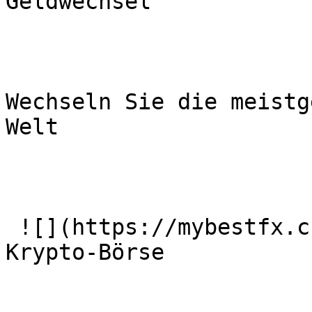
Geldwechsel

Wechseln Sie die meistg
Welt

 ![](https://mybestfx.ch/images/services/3.svg)### 
Krypto-Börse
