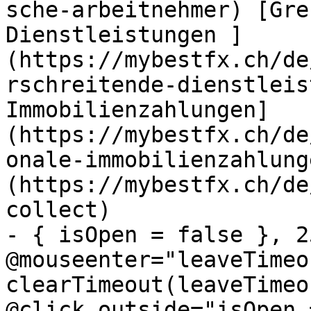
sche-arbeitnehmer) [Gre
Dienstleistungen ]
(https://mybestfx.ch/de
rschreitende-dienstleis
Immobilienzahlungen]
(https://mybestfx.ch/de
onale-immobilienzahlung
(https://mybestfx.ch/de
collect)

- { isOpen = false }, 25
@mouseenter="leaveTimeou
clearTimeout(leaveTimeo
@click.outside="isOpen 