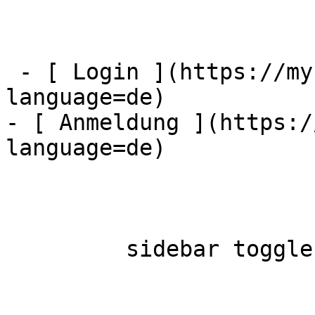
 - [ Login ](https://mybestfx.ch/login?
language=de)

- [ Anmeldung ](https:/
language=de)

         sidebar toggle  
