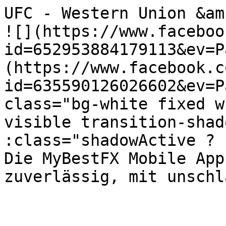
UFC - Western Union &amp; Wechselstub
![](https://www.faceboo
id=652953884179113&ev=P
(https://www.facebook.c
id=635590126026602&ev=P
class="bg-white fixed w
visible transition-shad
:class="shadowActive ? 'sha
Die MyBestFX Mobile App
zuverlässig, mit unschl