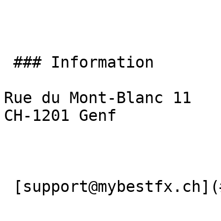
 ### Information

Rue du Mont-Blanc 11 

CH-1201 Genf

 [support@mybestfx.ch](#) [+41(22)900 10 90](#) 
