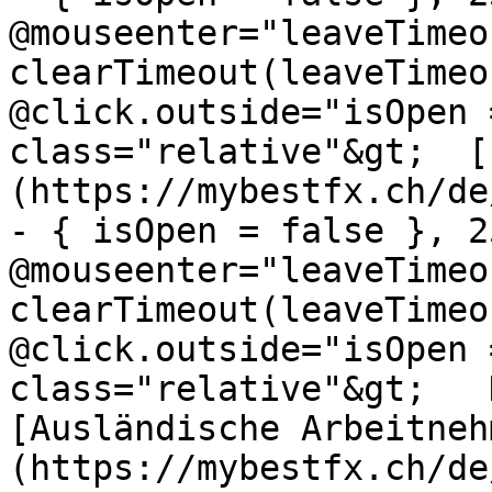
@mouseenter="leaveTimeou
clearTimeout(leaveTimeo
@click.outside="isOpen 
class="relative"&gt;  [
(https://mybestfx.ch/de
- { isOpen = false }, 25
@mouseenter="leaveTimeou
clearTimeout(leaveTimeo
@click.outside="isOpen 
class="relative"&gt;   Die
[Ausländische Arbeitneh
(https://mybestfx.ch/de